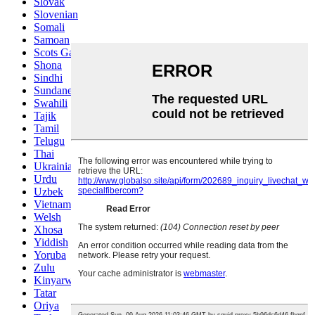
Slovak
Slovenian
Somali
Samoan
Scots Gaelic
Shona
Sindhi
Sundanese
Swahili
Tajik
Tamil
Telugu
Thai
Ukrainian
Urdu
Uzbek
Vietnamese
Welsh
Xhosa
Yiddish
Yoruba
Zulu
Kinyarwanda
Tatar
Oriya