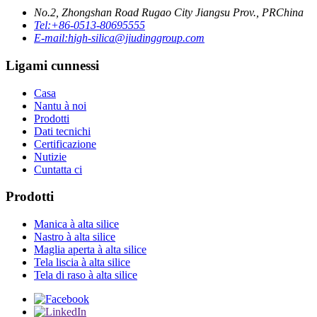
No.2, Zhongshan Road Rugao City Jiangsu Prov., PRChina
Tel:
+86-0513-80695555
E-mail:
high-silica@jiudinggroup.com
Ligami cunnessi
Casa
Nantu à noi
Prodotti
Dati tecnichi
Certificazione
Nutizie
Cuntatta ci
Prodotti
Manica à alta silice
Nastro à alta silice
Maglia aperta à alta silice
Tela liscia à alta silice
Tela di raso à alta silice