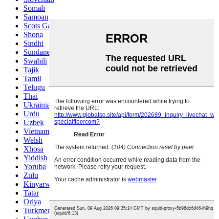
Somali
Samoan
Scots Gaelic
Shona
Sindhi
Sundanese
Swahili
Tajik
Tamil
Telugu
Thai
Ukrainian
Urdu
Uzbek
Vietnamese
Welsh
Xhosa
Yiddish
Yoruba
Zulu
Kinyarwanda
Tatar
Oriya
Turkmen