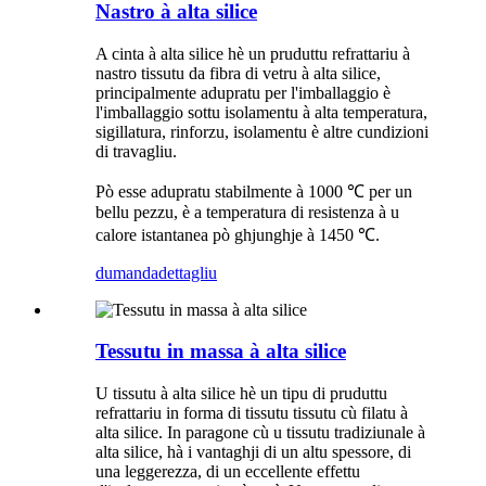
Nastro à alta silice
A cinta à alta silice hè un pruduttu refrattariu à
nastro tissutu da fibra di vetru à alta silice,
principalmente adupratu per l'imballaggio è
l'imballaggio sottu isolamentu à alta temperatura,
sigillatura, rinforzu, isolamentu è altre cundizioni
di travagliu.
Pò esse adupratu stabilmente à 1000 ℃ per un
bellu pezzu, è a temperatura di resistenza à u
calore istantanea pò ghjunghje à 1450 ℃.
dumanda
dettagliu
Tessutu in massa à alta silice
U tissutu à alta silice hè un tipu di pruduttu
refrattariu in forma di tissutu tissutu cù filatu à
alta silice. In paragone cù u tissutu tradiziunale à
alta silice, hà i vantaghji di un altu spessore, di
una leggerezza, di un eccellente effettu