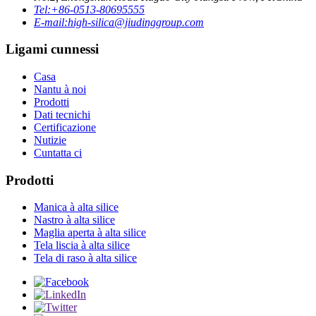
Tel:
+86-0513-80695555
E-mail:
high-silica@jiudinggroup.com
Ligami cunnessi
Casa
Nantu à noi
Prodotti
Dati tecnichi
Certificazione
Nutizie
Cuntatta ci
Prodotti
Manica à alta silice
Nastro à alta silice
Maglia aperta à alta silice
Tela liscia à alta silice
Tela di raso à alta silice