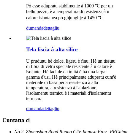
Pò esse adupratu stabilmente à 1000 ℃ per un
bellu pezzu, è a temperatura di resistenza à u
calore istantanea pò ghjunghje à 1450 ℃.
dumanda
dettagliu
Tela liscia à alta silice
U pruduttu hè dolce, ligeru è finu. Hè un tissutu
di fibra di vetru speciale resistente à u calore è
isolante. Hè faciule da trattà è hà una larga
gamma d'usi. Hè principalmente adupratu cum'è
materiale di basa per a resistenza à alta
temperatura, a resistenza à l'ablazione,
l'isolamentu termicu è i materiali d'isolamentu
termicu.
dumanda
dettagliu
Cuntatta ci
No.2, Zhongshan Road Rugao City Jiangsu Prov., PRChina